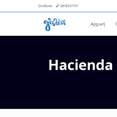
Σύνδεση
2818107737
Αρχική
Hacienda