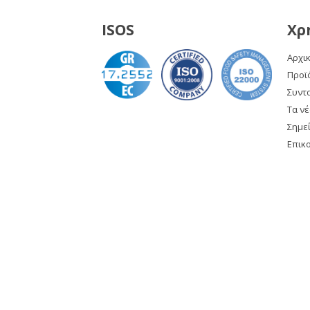
ISOS
Χρ
Αρχι
Προϊ
Συντ
Τα νέ
Σημε
Επικ