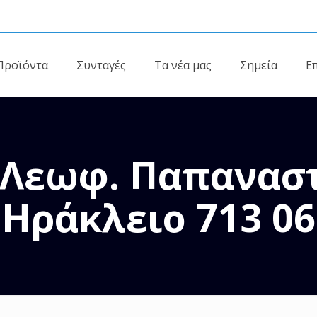
Προϊόντα
Συνταγές
Τα νέα μας
Σημεία
Ε
 Λεωφ. Παπαναστ
Ηράκλειο 713 06