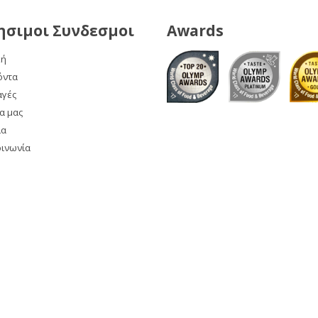
ησιμοι Συνδεσμοι
Awards
κή
όντα
αγές
α μας
ία
οινωνία